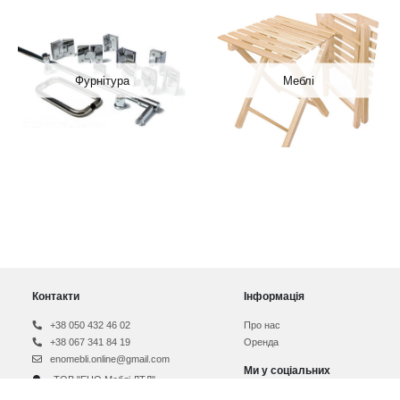
Фурнітура
Меблі
Контакти
Інформація
+38 050 432 46 02
Про нас
+38 067 341 84 19
Оренда
enomebli.online@gmail.com
Ми у соціальних
ТОВ "ЕНО Меблі ЛТД"
мережах
вул. Свалявська 76