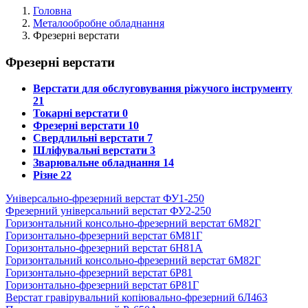
Головна
Металообробне обладнання
Фрезерні верстати
Фрезерні верстати
Верстати для обслуговування ріжучого інструменту
21
Токарні верстати
0
Фрезерні верстати
10
Свердлильні верстати
7
Шліфувальні верстати
3
Зварювальне обладнання
14
Різне
22
Універсально-фрезерний верстат ФУ1-250
Фрезерний універсальний верстат ФУ2-250
Горизонтальний консольно-фрезерний верстат 6М82Г
Горизонтально-фрезерний верстат 6М81Г
Горизонтально-фрезерний верстат 6Н81А
Горизонтальний консольно-фрезерний верстат 6М82Г
Горизонтально-фрезерний верстат 6Р81
Горизонтально-фрезерний верстат 6Р81Г
Верстат гравірувальний копіювально-фрезерний 6Л463