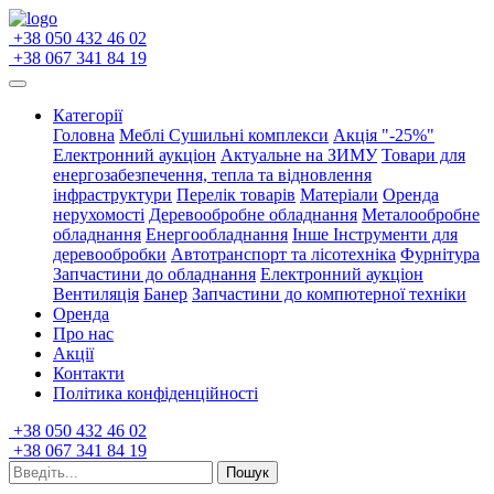
+38 050 432 46 02
+38 067 341 84 19
Категорії
Головна
Меблі
Сушильні комплекси
Акція "-25%"
Електронний аукціон
Актуальне на ЗИМУ
Товари для
енергозабезпечення, тепла та відновлення
інфраструктури
Перелік товарів
Матеріали
Оренда
нерухомості
Деревообробне обладнання
Металообробне
обладнання
Енергообладнання
Інше
Інструменти для
деревообробки
Автотранспорт та лісотехніка
Фурнітура
Запчастини до обладнання
Електронний аукціон
Вентиляція
Банер
Запчастини до компютерної техніки
Оренда
Про нас
Акції
Контакти
Політика конфіденційності
+38 050 432 46 02
+38 067 341 84 19
Пошук