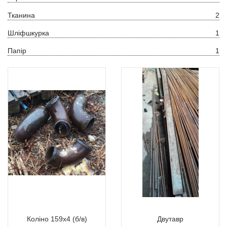
Тканина
2
Шліфшкурка
1
Папір
1
Коліно 159х4 (б/в)
Двутавр