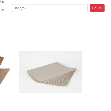
2 46
Пошук
1 84