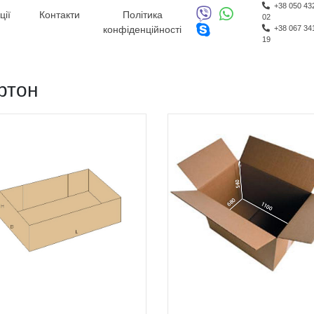
+38 050 43
ції
Контакти
Політика
02
конфіденційності
+38 067 34
19
ртон