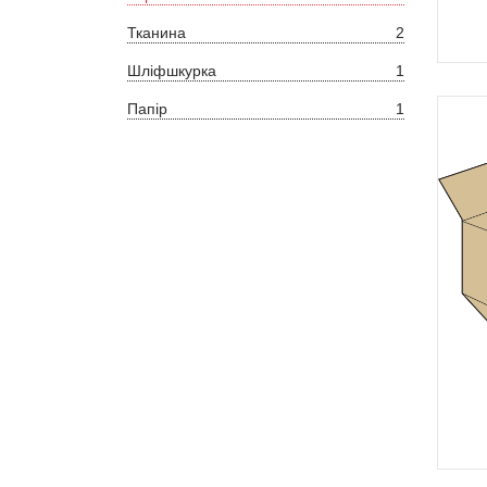
Тканина
2
Шліфшкурка
1
Папір
1