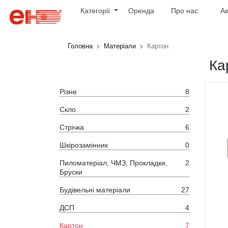
Категорії
Оренда
Про нас
Ак
Головна
Матеріали
Картон
Ка
Різне
8
Скло
2
Стрічка
6
Шкірозамінник
0
Пиломатеріал, ЧМЗ, Прокладки,
2
Бруски
Будівельні матеріали
27
ДСП
4
Картон
7