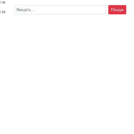
2 46
Пошук
1 84