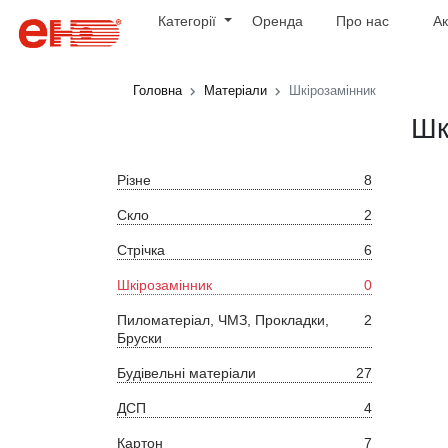
Категорії
Оренда
Про нас
Ак
Головна
Матеріали
Шкірозамінник
Шк
Різне
8
Скло
2
Стрічка
6
Шкірозамінник
0
Пиломатеріал, ЧМЗ, Прокладки,
2
Бруски
Будівельні матеріали
27
ДСП
4
Картон
7