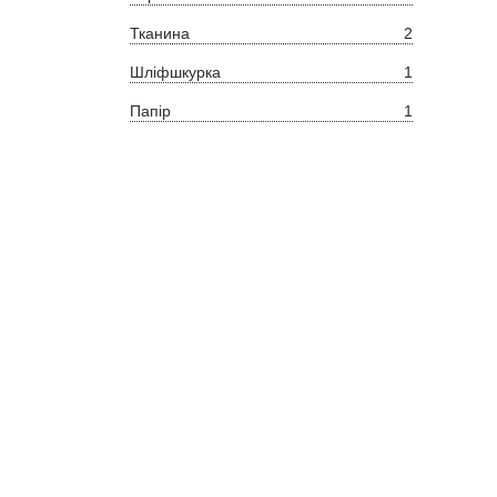
Тканина
2
Шліфшкурка
1
Папір
1