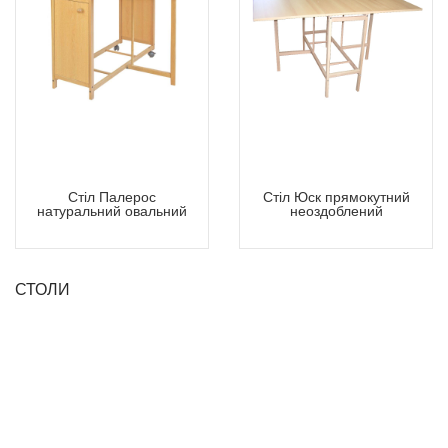
Стіл Палерос
Стіл Юск прямокутний
натуральний овальний
неоздоблений
СТОЛИ