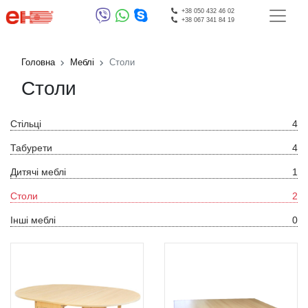
+38 050 432 46 02
+38 067 341 84 19
Головна
Меблі
Столи
Столи
Стільці
4
Табурети
4
Дитячі меблі
1
Столи
2
Інші меблі
0