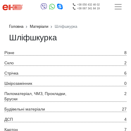
+38 050 432 46 02
+38 067 341 84 19
Головна
Матеріали
Шліфшкурка
Шліфшкурка
Різне
8
Скло
2
Стрічка
6
Шкірозамінник
0
Пиломатеріал, ЧМЗ, Прокладки,
2
Бруски
Будівельні матеріали
27
ДСП
4
Картон
7