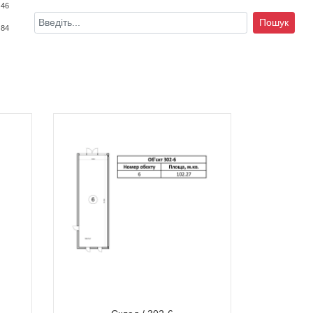
 46
Пошук
 84