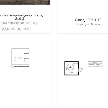
робниче приміщення / склад
216-3
Склад / 203-1-10
бничі приміщення 500-1000
Склади до 100 м.кв.,
,Склади 500-1000 м.кв.,