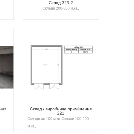
Склад 323-2
Склади 200-500 м.кв.,
ння
Склад / виробниче приміщення
221
Склади до 100 м.кв.,Склади 100-200
м.кв.,