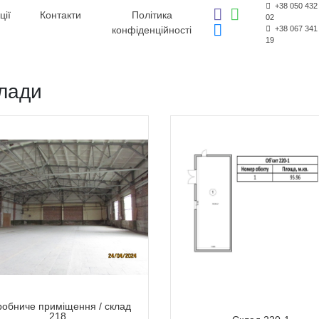
+38 050 432
ції
Контакти
Політика
02
конфіденційності
+38 067 341
19
лади
робниче приміщення / склад
218