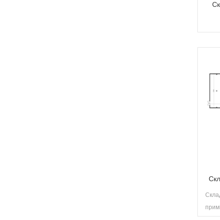
Ск
Скл
Скла
примі