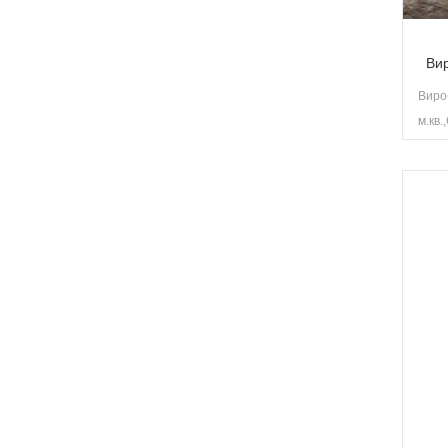
Ви
Виро
м.кв.