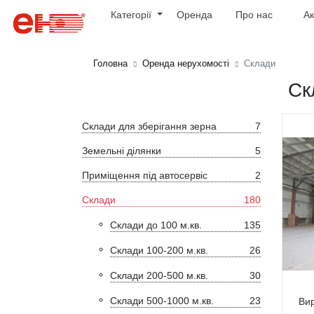
Категорії
Оренда
Про нас
Ак
Головна
Оренда нерухомості
Склади
Ск
Склади для зберігання зерна
7
Земельні ділянки
5
Приміщення під автосервіс
2
Склади
180
Склади до 100 м.кв.
135
Склади 100-200 м.кв.
26
Склади 200-500 м.кв.
30
Склади 500-1000 м.кв.
23
Ви