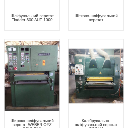
Шліфувальний верстат
Щітково-шліфувальний
Fladder 300 AUT 1000
верстат
Широко-шліфувальний
Калібрувально-
верстат WEBER OFZ
шліфувальний верстат