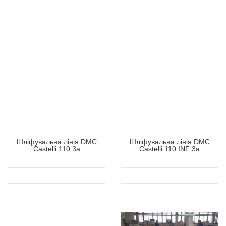
Шліфувальна лінія DMC
Шліфувальна лінія DMC
Castelli 110 3a
Castelli 110 INF 3a