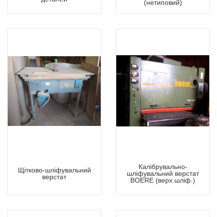
(нетиповий)
Калібрувально-
Щітково-шліфувальний
шліфувальний верстат
верстат
BOERE (верх.шліф.)