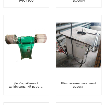
IV(U)-900
BOGMA
Двобарабанний
Щітково-шліфувальний
шліфувальний верстат
верстат