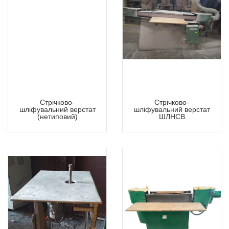
Стрічково-
Стрічково-
шліфувальний верстат
шліфувальний верстат
(нетиповий)
ШЛНСВ