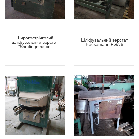
Широкострічковий
Шліфувальний верстат
шліфувальний верстат
Heesemann FGA 6
"Sandingmaster"