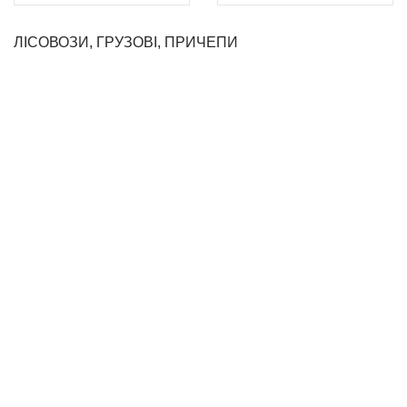
ЛІСОВОЗИ, ГРУЗОВІ, ПРИЧЕПИ
Контакти
Інформація
+38 050 432 46 02
Про нас
+38 067 341 84 19
Оренда
enomebli.online@gmail.com
Ми у соціальних
ТОВ "ЕНО Меблі ЛТД"
мережах
вул. Свалявська 76
м. Мукачево