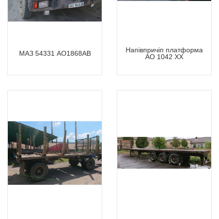
Напівпричіп платформа
МАЗ 54331 АО1868АВ
АО 1042 ХХ