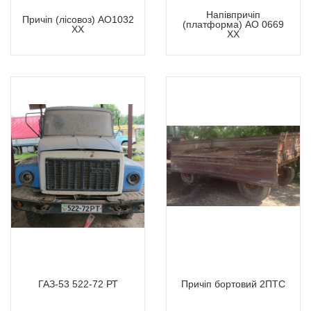
Напівпричіп
Причіп (лісовоз) АО1032
(платформа) АО 0669
ХХ
ХХ
ГАЗ-53 522-72 РТ
Причіп бортовий 2ПТС