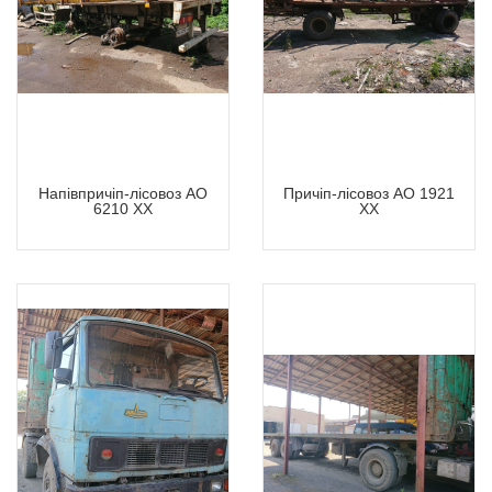
Напівпричіп-лісовоз АО
Причіп-лісовоз АО 1921
6210 ХХ
ХХ