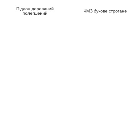
Піддон деревяний
ЧМЗ букове строгане
полегшений
Контакти
Інформація
+38 050 432 46 02
Про нас
+38 067 341 84 19
Оренда
enomebli.online@gmail.com