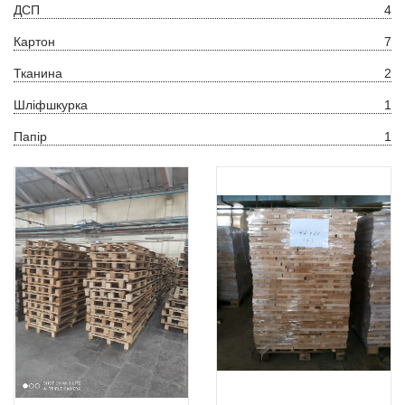
ДСП
4
Картон
7
Тканина
2
Шліфшкурка
1
Папір
1