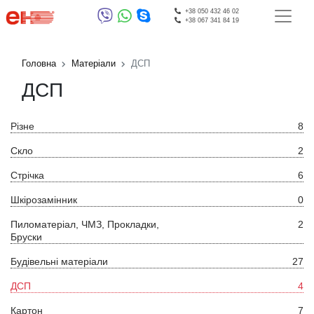
+38 050 432 46 02
+38 067 341 84 19
Головна
Матеріали
ДСП
ДСП
Різне
8
Скло
2
Стрічка
6
Шкірозамінник
0
Пиломатеріал, ЧМЗ, Прокладки,
2
Бруски
Будівельні матеріали
27
ДСП
4
Картон
7