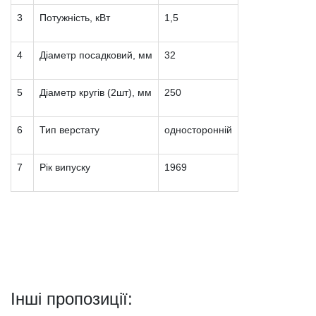
3
Потужність, кВт
1,5
4
Діаметр посадковий, мм
32
5
Діаметр кругів (2шт), мм
250
6
Тип верстату
односторонній
7
Рік випуску
1969
Інші пропозиції: