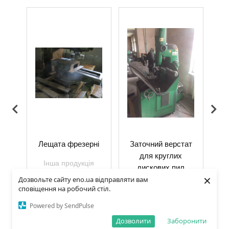
о-
Лещата фрезерні
Заточний верстат
тат
для круглих
фр
Інша продукція
дискових пил
×
Дозвольте сайту eno.ua відправляти вам
я
Інша продукція
сповіщення на робочий стіл.
Powered by SendPulse
Дозволити
Заборонити