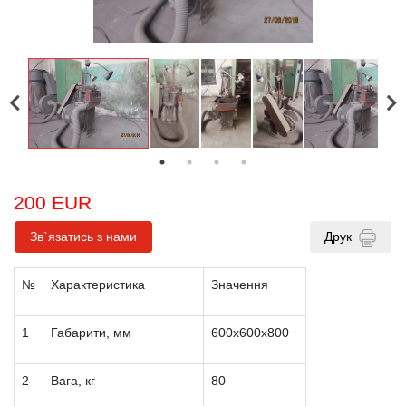
200 EUR
Зв`язатись з нами
Друк
№
Характеристика
Значення
1
Габарити, мм
600х600х800
2
Вага, кг
80