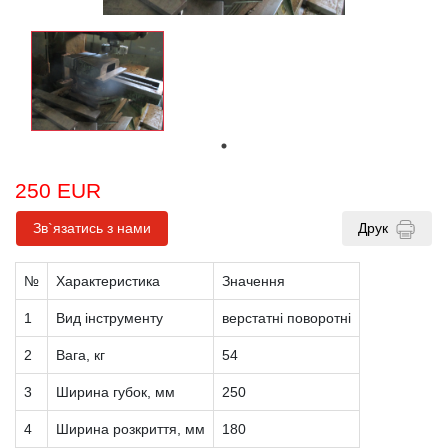
250 EUR
Зв`язатись з нами
Друк
№
Характеристика
Значення
1
Вид інструменту
верстатні поворотні
2
Вага, кг
54
3
Ширина губок, мм
250
4
Ширина розкриття, мм
180