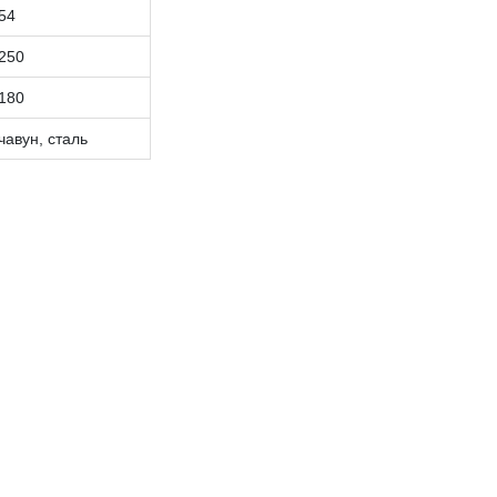
54
250
180
чавун, сталь