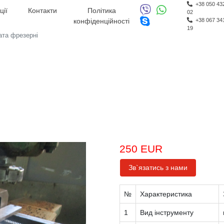
+38 050 43
ції
Контакти
Політика
02
конфіденційності
+38 067 34
19
та фрезерні
250 EUR
Зв`язатись з нами
№
Характеристика
1
Вид інструменту