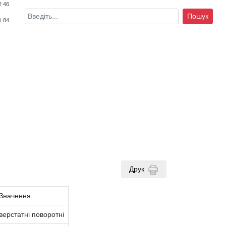
2 46
Пошук
1 84
Друк
Значення
верстатні поворотні