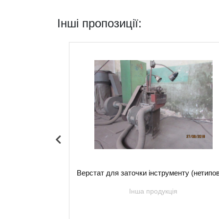
Інші пропозиції:
верстат 6М81Г
Верстат для заточки інструменту (нетипо
я
Інша продукція