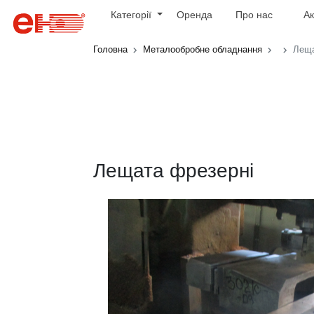
Категорії
Оренда
Про нас
Ак
Головна
Металообробне обладнання
Леща
Лещата фрезерні