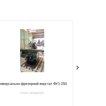
ніверсально-фрезерний верстат ФУ1-250
Заточни
Інша продукція