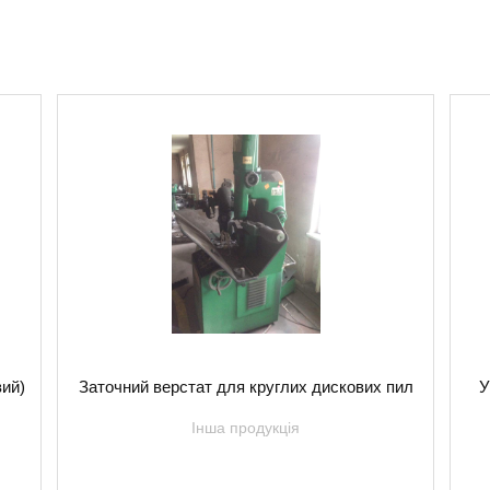
вий)
Заточний верстат для круглих дискових пил
У
Інша продукція