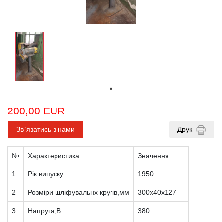
200,00 EUR
Зв`язатись з нами
Друк
№
Характеристика
Значення
1
Рік випуску
1950
2
Розміри шліфувальнх кругів,мм
300х40х127
3
Напруга,В
380