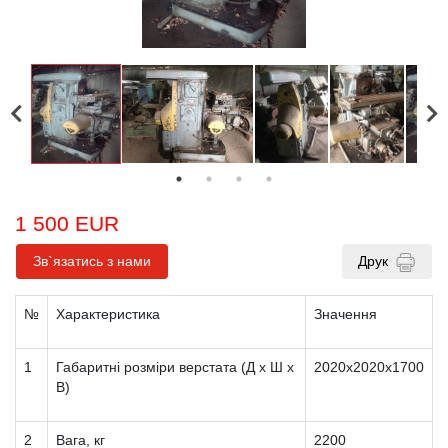
1 500 EUR
Зв`язатись з нами
Друк
№
Характеристика
Значення
1
Габаритні розміри верстата (Д x Ш x
2020х2020х1700
В)
2
Вага, кг
2200