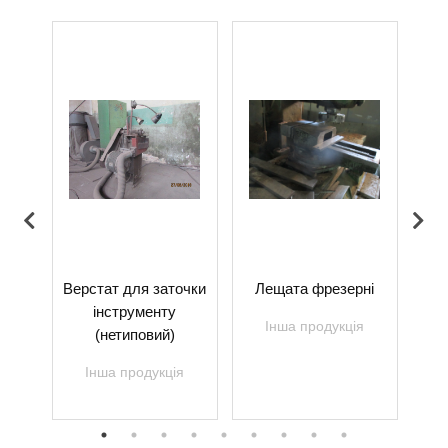
ий
Верстат для заточки
Лещата фрезерні
З
9М
інструменту
Інша продукція
(нетиповий)
я
Інша продукція