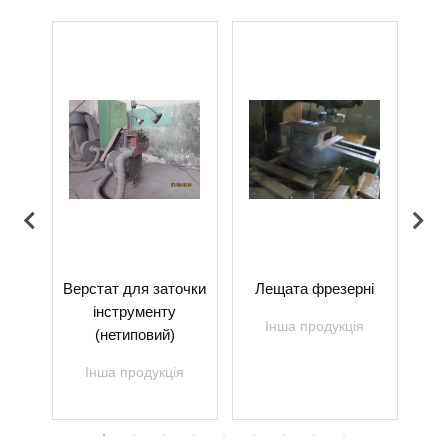
ий
Верстат для заточки
Лещата фрезерні
З
9М
інструменту
Інша продукція
(нетиповий)
я
Інша продукція