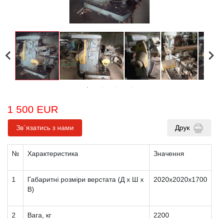
1 500 EUR
Зв`язатись з нами
Друк
№
Характеристика
Значення
1
Габаритні розміри верстата (Д x Ш x
2020х2020х1700
В)
2
Вага, кг
2200