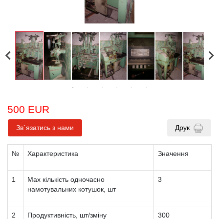
500 EUR
Зв`язатись з нами
Друк
№
Характеристика
Значення
1
Мах кількість одночасно
3
намотувальних котушок, шт
2
Продуктивність, шт/зміну
300