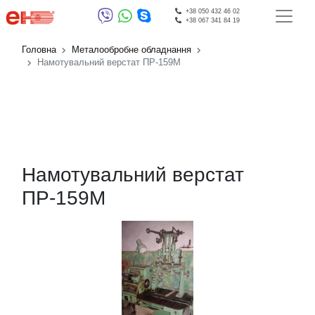
+38 050 432 46 02
+38 067 341 84 19
Головна
Металообробне обладнання
Намотувальний верстат ПР-159М
Намотувальний верстат
ПР-159М