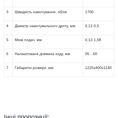
3
Швидкість намотування, об/хв
1700
4
Діаметр намотувального дроту, мм
0,12-0,5
5
Межі подач, мм
0,12-1,08
6
Налаштована довжина ходу, мм
05…60
7
Габаритні розміри, мм
1225х400х1140
Інші пропозиції: