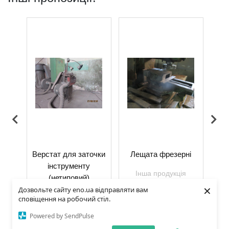
о-
Верстат для заточки
Лещата фрезерні
З
тат
інструменту
Інша продукція
(нетиповий)
×
Дозвольте сайту eno.ua відправляти вам
я
Інша продукція
сповіщення на робочий стіл.
Powered by SendPulse