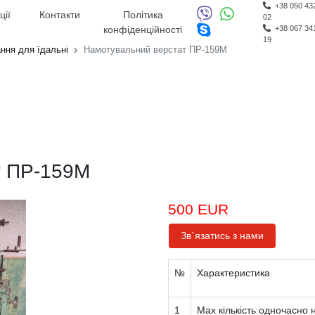
+38 050 43
ції
Контакти
Політика
02
конфіденційності
+38 067 34
19
ння для їдальні
Намотувальний верстат ПР-159М
т ПР-159М
500 EUR
Зв`язатись з нами
№
Характеристика
1
Мах кількість одночасно 