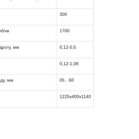
300
об/хв
1700
дроту, мм
0,12-0,5
0,12-1,08
ду, мм
05…60
1225х400х1140