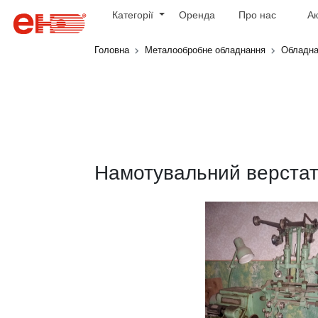
Категорії
Оренда
Про нас
Ак
Головна
Металообробне обладнання
Обладна
Намотувальний верста