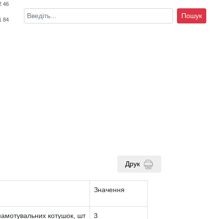
2 46
Пошук
1 84
Друк
Значення
намотувальних котушок, шт
3