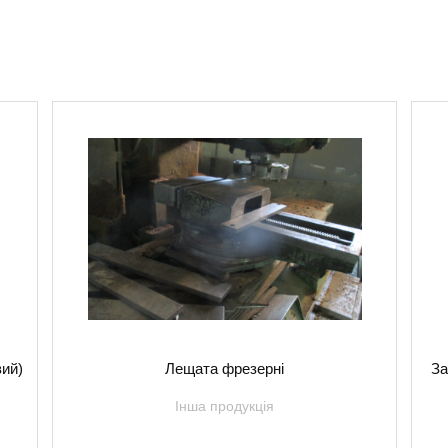
вий)
Лещата фрезерні
За
Інша продукція