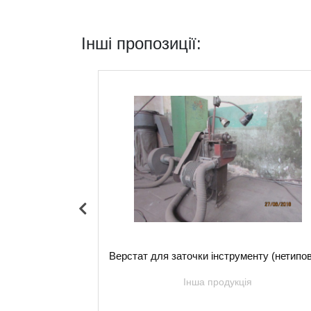
Інші пропозиції:
верстат 6М81Г
Верстат для заточки інструменту (нетипо
я
Інша продукція