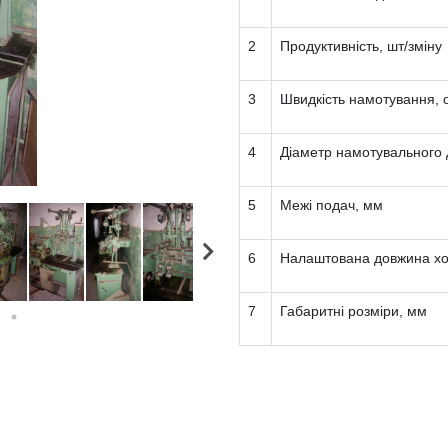
2
Продуктивність, шт/зміну
3
Швидкість намотування, 
4
Діаметр намотувального 
5
Межі подач, мм
6
Налаштована довжина хо
7
Габаритні розміри, мм