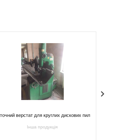
точний верстат для круглих дискових пил
Універсально
Інша продукція