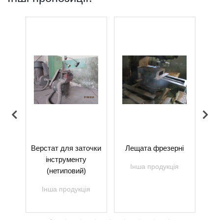
о-
Верстат для заточки
Лещата фрезерні
З
тат
інструменту
Інша продукція
(нетиповий)
я
Інша продукція