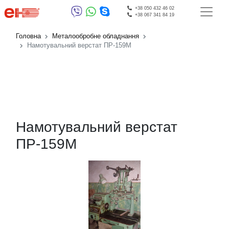
+38 050 432 46 02
+38 067 341 84 19
Головна
Металообробне обладнання
Намотувальний верстат ПР-159М
Намотувальний верстат
ПР-159М