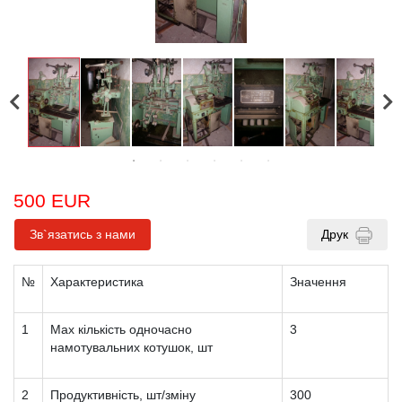
500 EUR
Зв`язатись з нами
Друк
№
Характеристика
Значення
1
Мах кількість одночасно
3
намотувальних котушок, шт
2
Продуктивність, шт/зміну
300