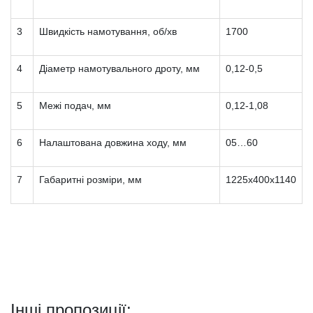
3
Швидкість намотування, об/хв
1700
4
Діаметр намотувального дроту, мм
0,12-0,5
5
Межі подач, мм
0,12-1,08
6
Налаштована довжина ходу, мм
05…60
7
Габаритні розміри, мм
1225х400х1140
Інші пропозиції: