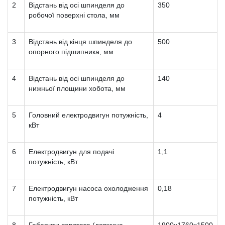
2
Відстань від осі шпинделя до
350
робочої поверхні стола, мм
3
Відстань від кінця шпинделя до
500
опорного підшипника, мм
4
Відстань від осі шпинделя до
140
нижньої площини хобота, мм
5
Головний електродвигун потужність,
4
кВт
6
Електродвигун для подачі
1,1
потужність, кВт
7
Електродвигун насоса охолодження
0,18
потужність, кВт