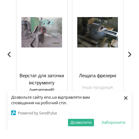
о-
Верстат для заточки
Лещата фрезерні
З
тат
інструменту
Інша продукція
(нетиповий)
×
Дозвольте сайту eno.ua відправляти вам
я
Інша продукція
сповіщення на робочий стіл.
Powered by SendPulse
Дозволити
Заборонити