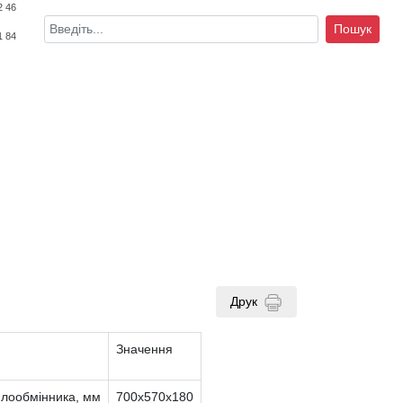
2 46
Пошук
1 84
Друк
Значення
плообмінника, мм
700х570х180