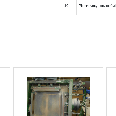
10
Рік випуску теплообм