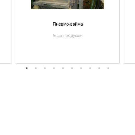
Пневмо-вайма
Інша продукція
Інформація
Про нас
Оренда
Ми у соціальни