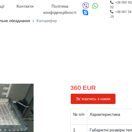
+38 050 43
ції
Контакти
Політика
02
конфіденційності
+38 067 34
19
льне обладнання
Калорифер
360 EUR
Зв`язатись з нами
№ п/п
Характеристика
1
Габаритні розміри те