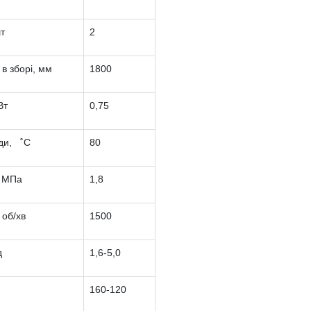
шт
2
в зборі, мм
1800
Вт
0,75
ди, ˚С
80
, МПа
1,8
 об/хв
1500
д
1,6-5,0
160-120