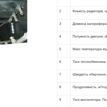
2
Кількість радіаторів, 
3
Довжина калорифера 
4
Потужність двигуна, к
5
Макс.температура во
6
Тиск теплообмінника
7
Швидкість обертання,
8
Продуктивність, м³/го
9
Тиск вентилятора, Па