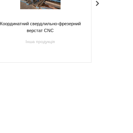
Координатний свердлильно-фрезерний
Шпонозшивочн
верстат CNC
Інша продукція
х мережах