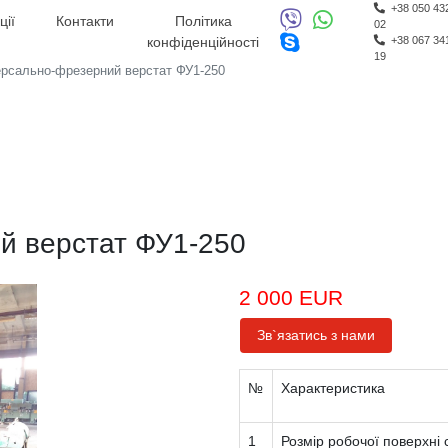
+38 050 43
ції
Контакти
Політика
02
конфіденційності
+38 067 34
19
ерсально-фрезерний верстат ФУ1-250
й верстат ФУ1-250
2 000 EUR
Зв`язатись з нами
№
Характеристика
1
Розмір робочої поверхні 