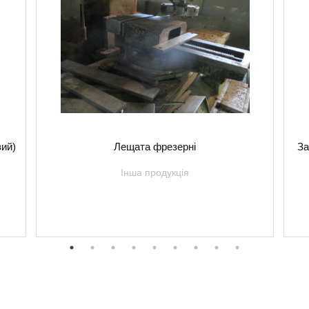
вий)
Лещата фрезерні
За
Інша продукція