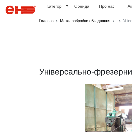
Категорії
Оренда
Про нас
Ак
Головна
Металообробне обладнання
Унів
Універсально-фрезерни