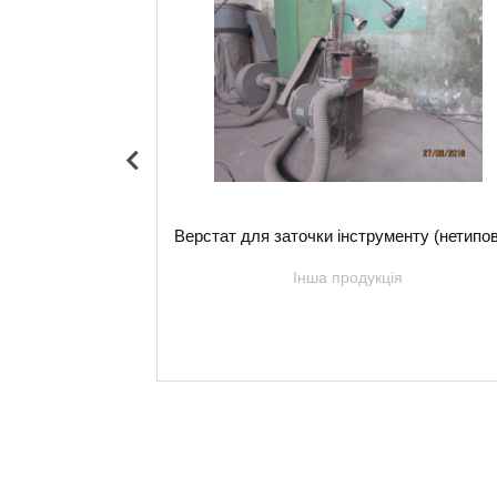
верстат 6М81Г
Верстат для заточки інструменту (нетипо
я
Інша продукція