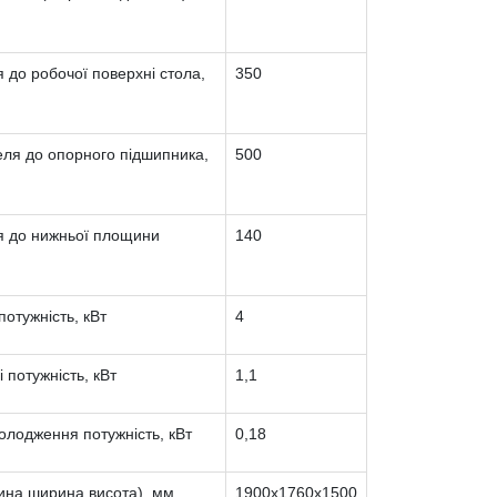
я до робочої поверхні стола,
350
деля до опорного підшипника,
500
ля до нижньої площини
140
отужність, кВт
4
 потужність, кВт
1,1
олодження потужність, кВт
0,18
ина ширина висота), мм
1900х1760х1500