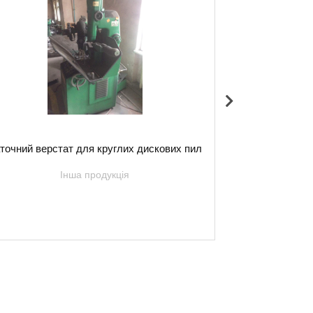
точний верстат для круглих дискових пил
Заточни
Інша продукція