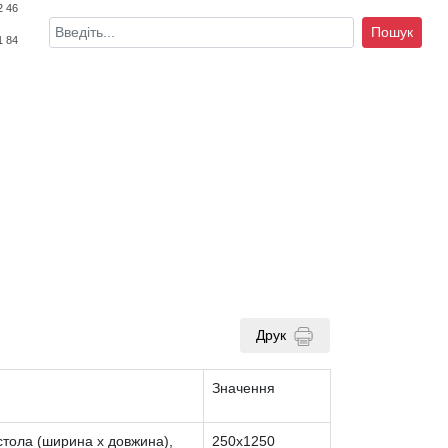
2 46
Пошук
1 84
Друк
Значення
стола (ширина х довжина),
250х1250