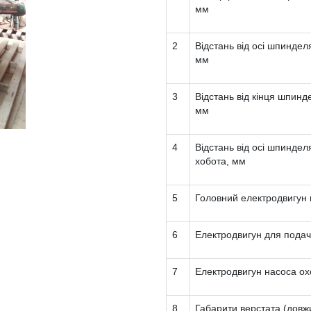
мм
2
Відстань від осі шпиндел
мм
3
Відстань від кінця шпин
мм
4
Відстань від осі шпинде
хобота, мм
5
Головний електродвигун п
6
Електродвигун для подачі
7
Електродвигун насоса ох
8
Габарити верстата (довж