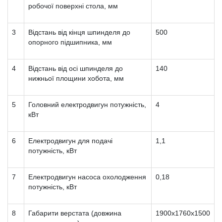
робочої поверхні стола, мм
3
Відстань від кінця шпинделя до
500
опорного підшипника, мм
4
Відстань від осі шпинделя до
140
нижньої площини хобота, мм
5
Головний електродвигун потужність,
4
кВт
6
Електродвигун для подачі
1,1
потужність, кВт
7
Електродвигун насоса охолодження
0,18
потужність, кВт
8
Габарити верстата (довжина
1900х1760х1500