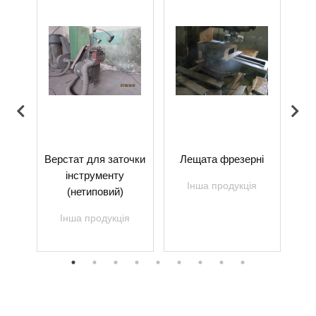
о-
Верстат для заточки
Лещата фрезерні
З
тат
інструменту
Інша продукція
(нетиповий)
я
Інша продукція
Контакти
Інформація