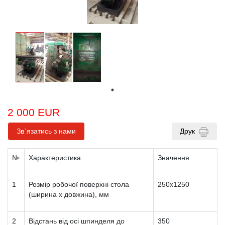
2 000 EUR
Зв`язатись з нами
Друк
№
Характеристика
Значення
1
Розмір робочої поверхні стола
250х1250
(ширина х довжина), мм
2
Відстань від осі шпинделя до
350